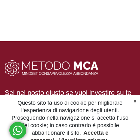
Sei nel posto giusto se vuoi investire su te
stesso e raggiungere tutto ciò che desideri!
X
Questo sito fa uso di cookie per migliorare
l’esperienza di navigazione degli utenti.
Proseguendo nella navigazione si accetta l’uso
dei cookie; in caso contrario è possibile
© COPYRIGHT
2023
ALL RIGHTS RESERVED - CF: SMLRZL70S57Z127S -
abbandonare il sito.
Accetta e
P.IVA: 02380830568 -
PRIVACY