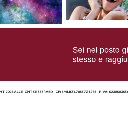
Sei nel posto gi
stesso e raggiu
GHT
2023
ALL RIGHTS RESERVED - CF: SMLRZL70S57Z127S - P.IVA: 0238083056