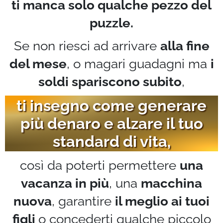
ti manca solo qualche pezzo del
puzzle.
Se non riesci ad arrivare
alla fine
del mese
, o magari guadagni ma
i
soldi spariscono subito
,
ti insegno come generare
più denaro e alzare il tuo
standard di vita,
così da poterti permettere
una
vacanza in più
, una
macchina
nuova
, garantire
il meglio ai tuoi
figli
o concederti qualche piccolo